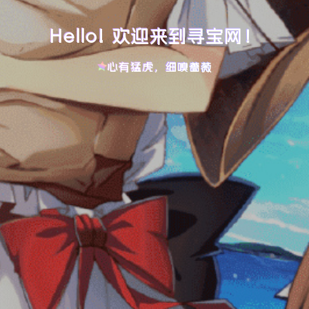
Hello! 欢迎来到寻宝网！
心有猛虎，细嗅蔷薇