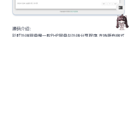
源码介绍：
彩虹外链网盘是一款PHP网盘与外链分享程序,支持所有格式
文件的上传,可以生成文件外链/图片外链/音乐视频外链;
生成外链同时自动生成相应的UBB代码和HTML代码;还可支
持文本/图片/音乐/视频在线预览,这不仅仅是一个网盘,更是
一个图床亦或是音乐在线试听网站;新版本支持对接阿里云O
SS/腾讯云COS/华为云OBS/又拍云/七牛云等云存储,同时
增加了图片违规检测功能。
更新记录：
V5.5：
1.后台支持批量封禁解封
2.优化后台加载图片速度
3.修复部分云存储下载中文名乱码
V5.4：
1.修复一个高危漏洞
2.修复后台文件搜索等问题