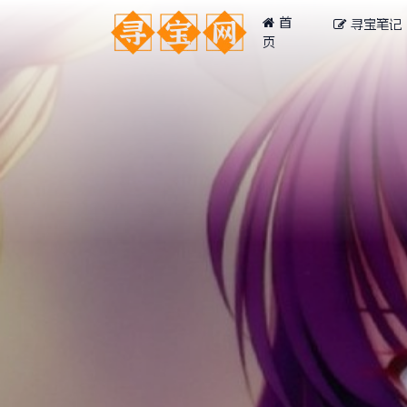
首
寻宝笔记
页