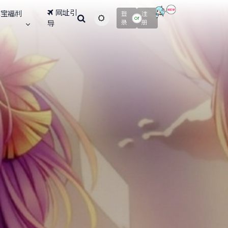
网址引
寻宝福利
登
注
主题颜色切换
or
录
册
导