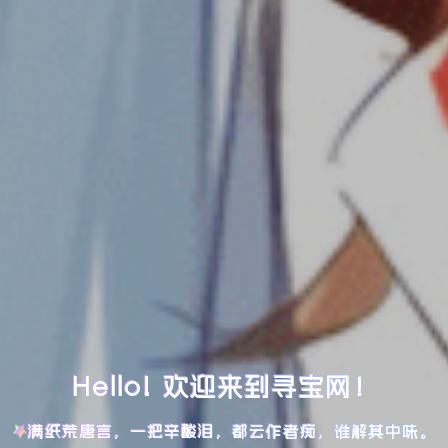
Hello! 欢迎来到寻宝网！
满纸荒唐言，一把辛酸泪，都云作者痴，谁解其中味。