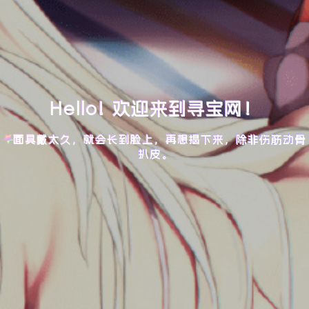
Hello! 欢迎来到寻宝网！
面具戴太久，就会长到脸上，再想揭下来，除非伤筋动骨
扒皮。