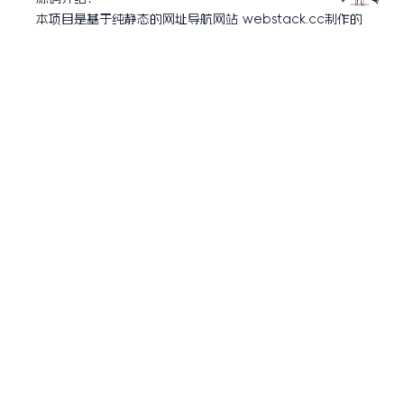
本项目是基于纯静态的网址导航网站 webstack.cc制作的
Hugo主题,是一个基于Hugo的静态响应式网址导航主题。
这是一个开源的公益项目,你可以拿来制作自己的网址导航,
也可以做与导航无关的网站。
WebStack有非常多的魔改版本,这是其中一个。
如果你对本主题进行了一些个性化调整,欢迎来本项目中issu
e分享一下！
开源项目：https://github.com/shenweiyan/WebStac
k-Hugo
开源项目：https://gitee.com/shenweiyan/WebStack
-Hugo
示例地址：webstack-hugo.weiyan.cc
资源下载
此资源仅限注册用户下载，请先
登录