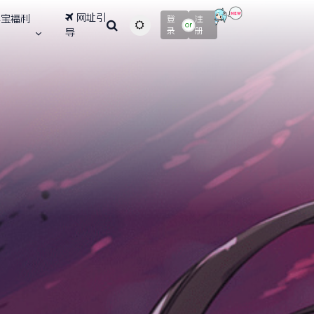
网址引
寻宝福利
登
注
主题颜色切换
or
录
册
导