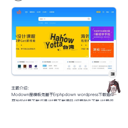
主题介绍：
Modown是模板兔基于Erphpdown wordpress下载插件
开发的付费下载资源/付费下载源码/收费附件下载/付费阅
读查看隐藏内容/团购下载的WordPress主题;
一款针对收费付费下载资源/付费查看内容/付费阅读/付费
视频/VIP会员免费下载查看/虚拟资源售卖的WordPress模
板。