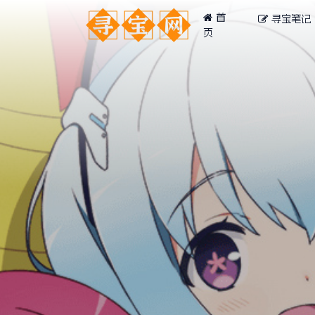
首
寻宝笔记
页