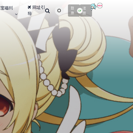
网址引
寻宝福利
登
注
主题颜色切换
or
录
册
导