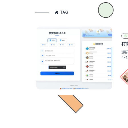
TAG
打赏
源码
证4