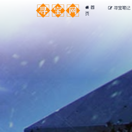
首
寻宝笔记
页