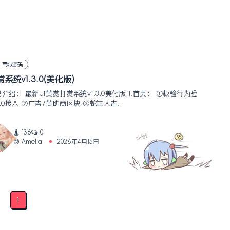
商城源码
系统v1.3.0(美化版)
介绍： 最新UI赞赏打赏系统v1.3.0美化版 1.首页： ①极验行为验
.0接入 ②广告/赞助商区块 ③蛇年大吉...
136
0
Amelia
2026年4月15日
1