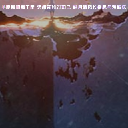
度履孤霜千里 凭樽还如对知己 皓月清风长系思与荒城忆