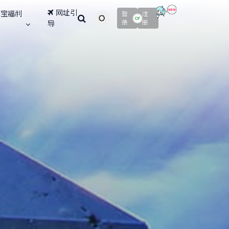
网址引
寻宝福利
登
注
主题颜色切换
or
录
册
导