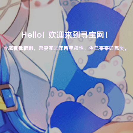
Hello! 欢迎来到寻宝网！
庭有枇杷树，吾妻死之年所手植也，今已亭亭如盖矣。