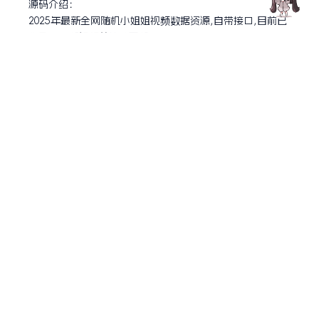
源码介绍：
2025年最新全网随机小姐姐视频数据资源,自带接口,目前已
收录2万+部视频并持续更新。
所有资源均为本地存储,依托G口宽带高防服务器,确保秒播
不卡顿。
支持在线人数统计功能,已修复刷新显示问题,兼容iOS/安卓
及PC多端使用。
功能更新：
①后台可自定义接口配置
②支持开放API接口,支持JSON和TEXT格式输出
③可修改网站基础信息及登录凭证
④后台统计报表支持24小时/7天/30天播放量统计
⑤前台支持广告配置及一键护眼模式
⑥集成嵌入式播放代码,支持在线播放统计及人数显示
资源下载
此资源仅限注册用户下载，请先
登录