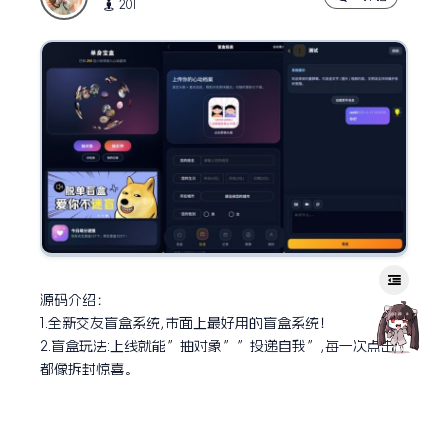
201
源码介绍：
1.全新交友盲盒系统,市面上最好用的盲盒系统！
2.盲盒玩法:上线就能”抽对象””投递自我”,每一次点击
都像拆封惊喜。
3.群聊秒开:自带内置聊天室,发图发视频都流畅,后台还能实
时管控。
4.红娘/分站:一键开小站,价格/分润都可自定义,想当月老就