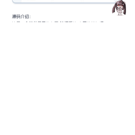
源码介绍：
这是一个简单易用的卡密 验证系统,主要功能包括;
卡密管理和验证,多模板支持,响应式设计,验证码保护,防刷
机制,简洁的用户界面;
支持自定义模板,移动端优化,安全性保护,易于部署和维护。
系统要求:
PHP7.0或更高版本
MySQL5.6或更高版本
安装步骤:
1.上传所有文件到网站根目录
2.访问install.php进行安装
3.按提示填写 数据库 信息
4.设置管理员账号
5.删除install.php文件
资源下载
此资源仅限注册用户下载，请先
登录