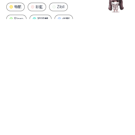
导航
彩虹
Zibll
Ripro
短视频
代刷
码支付
星河
留言板
Modown
YPay
图床
工具网
易支付
外链网盘
CoreNext
交友
盲盒
云海解析
XyPlayer
引流
XIU
极致主题
CeoMax
商推