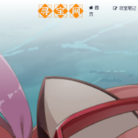
首
寻宝笔记
页