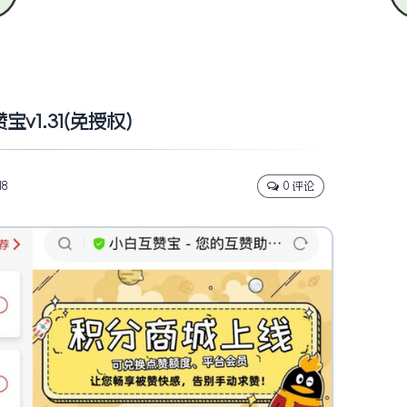
v1.31(免授权)
18
0 评论