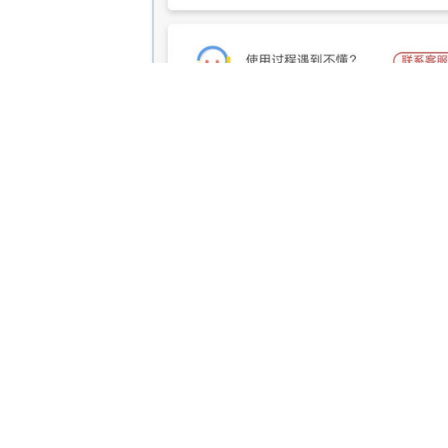
安装说明：
上传到空间后直接访问即可根据提示安装。
PHP推荐使用7.0及以上版本
V1.31:
1.优化互赞页面的“匹配失败”问题
2.修复升级后部分服务器cpu爆满问题