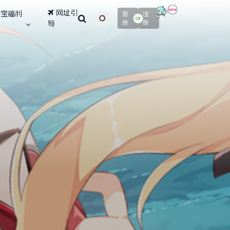
网址引
寻宝福利
登
注
主题颜色切换
or
录
册
导