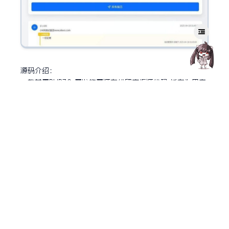
源码介绍：
一款基于PHP7.0+开发的开源在线留言板源代码,旨在为用户
提供简洁/易用且功能丰富的留言交互体验。
其界面基于Bootstrap5构建,支持响应式设计,能够适应不
同设备的屏幕尺寸。
程序采用POST方法提交数据,并提供了一个简易的后台管理
系统,用户可以通过该后台修改网站标题/删除留言等操作。
搭建环境：
Bootstrap5.3 CSS/JS/BootstrapIcons/PHP7.0+
后台登录地址:你的域名/admin
默认密码:123456
更新版本：V2.2.1 (2025.11.23)
1.增加站点伪静态,提升站点安全性
2.部分管理界面增加管理员校验