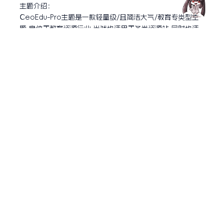
主题介绍：
CeoEdu-Pro主题是一款轻量级/且简洁大气/教育专类型主
题,定位于教育资源行业,当然也适用于各类资源站,同时也适
用于企业站/企业产品展示等全方位覆盖,线上付费/免费产
品下载全系列行业终端。
CeoEdu-Pro主题后台有着丰富主题设置,无需修改代码,让
WordPress新手也能得心应手得使用该主题。
CeoEdu-Pro主题带来的不仅是惊艳,更是中小企业在互联
网发展的重要跨越
更新记录：
V4.4新功能
1.新增虚拟资源隐藏信息增加一个隐藏框
2.新增隐藏信息自定义名称
3.新增游客购买纯免费商品的开关控制
4.新增123云盘URL直链鉴权功能
5.新增视频组件支持YouTube播放
V4.4优化
1.优化视频课程支持直接点击标题切换或播放视频
2.优化支付接口顺序