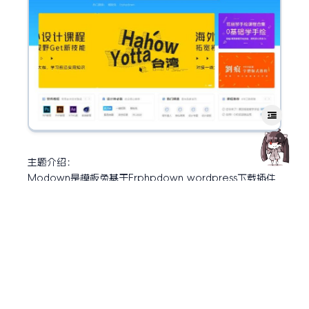
主题介绍：
Modown是模板兔基于Erphpdown wordpress下载插件
开发的付费下载资源/付费下载源码/收费附件下载/付费阅
读查看隐藏内容/团购下载的WordPress主题;
一款针对收费付费下载资源/付费查看内容/付费阅读/付费
视频/VIP会员免费下载查看/虚拟资源售卖的WordPress模
板。
内置语言包,可做英文站,支持虚拟主机！
主题特点：
主要功能是集付费下载资源/付费查看内容于一体,包含体验