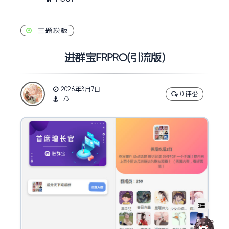
主题模板
进群宝FRPRO(引流版)
2026年3月7日
0 评论
173