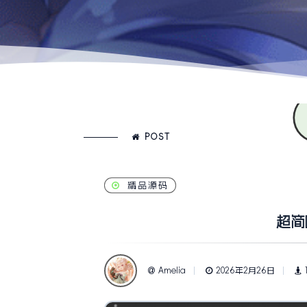
POST
精品源码
超简
Amelia
2026年2月26日