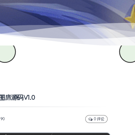
图床源码V1.0
190
0 评论